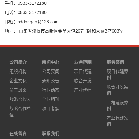
手机：0533-3172180
电话：0533-3172180
邮箱：sddongao@126.com
地址： 山东省淄博市高新区金晶大道267号颐和大厦B座603室
公司简介
新闻中心
业务范围
服务案例
组织机构
公司要闻
项目代建
项目代建案
例
企业文化
通知公告
联合开发
联合开发案
员工风采
行业动态
产业代建
例
战略合伙人
企业期刊
工程建设案
战略合作单
项目考察
例
位
产业代建案
例
在线留言
联系我们